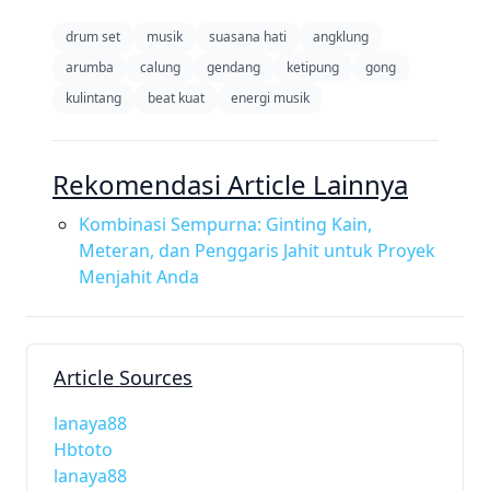
drum set
musik
suasana hati
angklung
arumba
calung
gendang
ketipung
gong
kulintang
beat kuat
energi musik
Rekomendasi Article Lainnya
Kombinasi Sempurna: Ginting Kain,
Meteran, dan Penggaris Jahit untuk Proyek
Menjahit Anda
Article Sources
lanaya88
Hbtoto
lanaya88