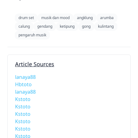
drum set
musik dan mood
angklung
arumba
calung
gendang
ketipung
gong
kulintang
pengaruh musik
Article Sources
lanaya88
Hbtoto
lanaya88
Kstoto
Kstoto
Kstoto
Kstoto
Kstoto
Kstoto