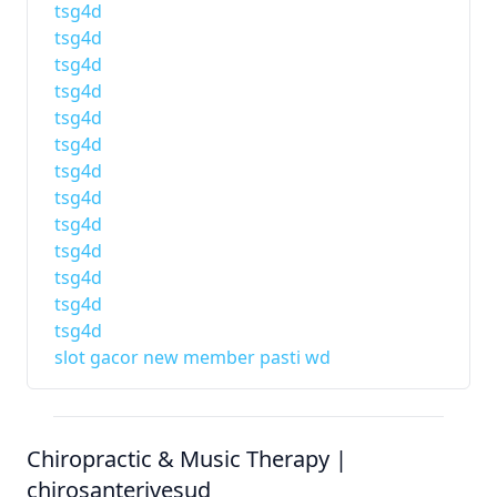
tsg4d
tsg4d
tsg4d
tsg4d
tsg4d
tsg4d
tsg4d
tsg4d
tsg4d
tsg4d
tsg4d
tsg4d
tsg4d
slot gacor new member pasti wd
Chiropractic & Music Therapy |
chirosanterivesud