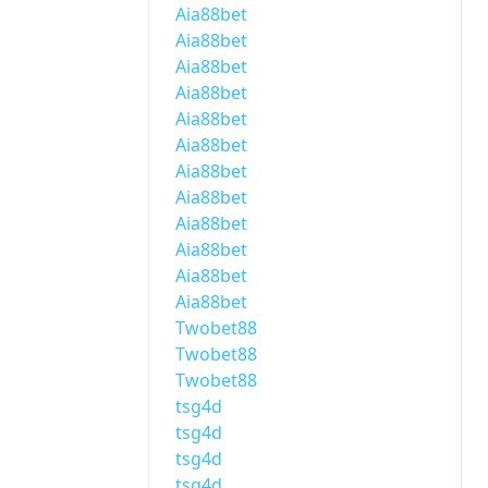
Aia88bet
Aia88bet
Aia88bet
Aia88bet
Aia88bet
Aia88bet
Aia88bet
Aia88bet
Aia88bet
Aia88bet
Aia88bet
Aia88bet
Twobet88
Twobet88
Twobet88
tsg4d
tsg4d
tsg4d
tsg4d