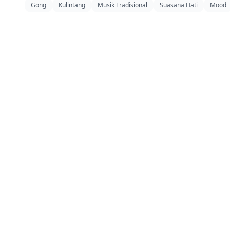
Gong
Kulintang
Musik Tradisional
Suasana Hati
Mood