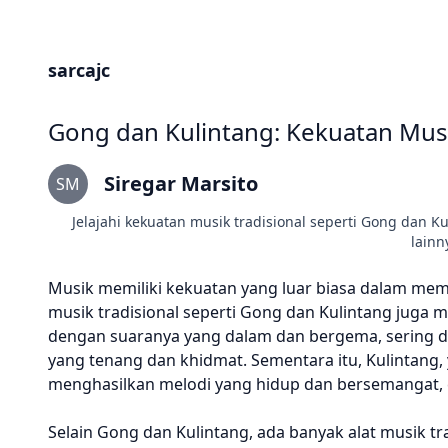
sarcajc
Gong dan Kulintang: Kekuatan Mus
Siregar Marsito
SM
Jelajahi kekuatan musik tradisional seperti Gong dan
lain
Musik memiliki kekuatan yang luar biasa dalam me
musik tradisional seperti Gong dan Kulintang ju
dengan suaranya yang dalam dan bergema, sering d
yang tenang dan khidmat. Sementara itu, Kulintang,
menghasilkan melodi yang hidup dan bersemangat, c
Selain Gong dan Kulintang, ada banyak alat musik tr