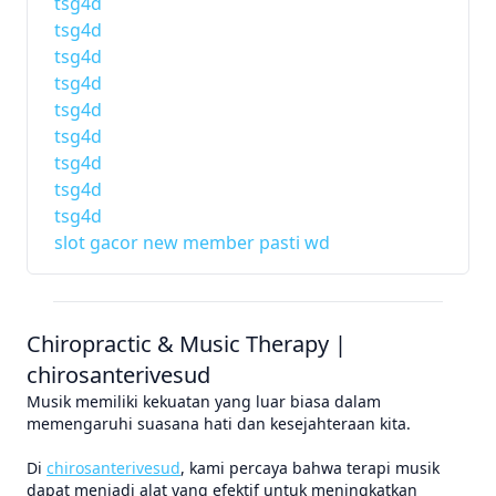
tsg4d
tsg4d
tsg4d
tsg4d
tsg4d
tsg4d
tsg4d
tsg4d
tsg4d
slot gacor new member pasti wd
Chiropractic & Music Therapy |
chirosanterivesud
Musik memiliki kekuatan yang luar biasa dalam
memengaruhi suasana hati dan kesejahteraan kita.
Di
chirosanterivesud
, kami percaya bahwa terapi musik
dapat menjadi alat yang efektif untuk meningkatkan