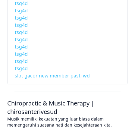
tsg4d
tsg4d
tsg4d
tsg4d
tsg4d
tsg4d
tsg4d
tsg4d
tsg4d
tsg4d
slot gacor new member pasti wd
Chiropractic & Music Therapy |
chirosanterivesud
Musik memiliki kekuatan yang luar biasa dalam
memengaruhi suasana hati dan kesejahteraan kita.