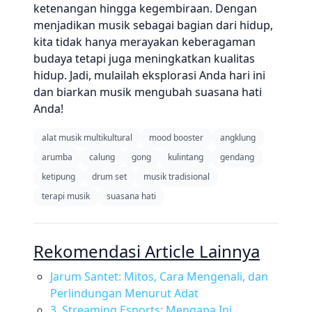
ketenangan hingga kegembiraan. Dengan
menjadikan musik sebagai bagian dari hidup,
kita tidak hanya merayakan keberagaman
budaya tetapi juga meningkatkan kualitas
hidup. Jadi, mulailah eksplorasi Anda hari ini
dan biarkan musik mengubah suasana hati
Anda!
alat musik multikultural
mood booster
angklung
arumba
calung
gong
kulintang
gendang
ketipung
drum set
musik tradisional
terapi musik
suasana hati
Rekomendasi Article Lainnya
Jarum Santet: Mitos, Cara Mengenali, dan
Perlindungan Menurut Adat
3. Streaming Esports: Mengapa Ini