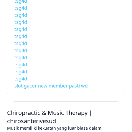
tsg4d
tsg4d
tsg4d
tsg4d
tsg4d
tsg4d
tsg4d
tsg4d
tsg4d
tsg4d
tsg4d
tsg4d
slot gacor new member pasti wd
Chiropractic & Music Therapy |
chirosanterivesud
Musik memiliki kekuatan yang luar biasa dalam