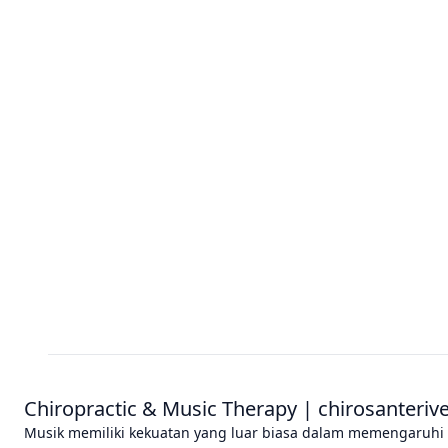
Chiropractic & Music Therapy | chirosanteriv
Musik memiliki kekuatan yang luar biasa dalam memengaruhi s