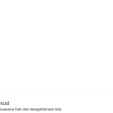
esud
uasana hati dan kesejahteraan kita.