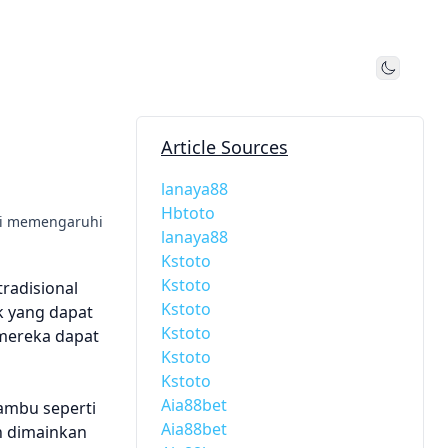
Toggle
Article Sources
lanaya88
Hbtoto
ini memengaruhi
lanaya88
Kstoto
Kstoto
radisional
Kstoto
k yang dapat
Kstoto
 mereka dapat
Kstoto
Kstoto
Aia88bet
ambu seperti
Aia88bet
an dimainkan