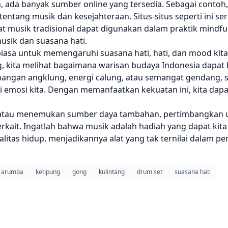
, ada banyak sumber online yang tersedia. Sebagai contoh
entang musik dan kesejahteraan. Situs-situs seperti ini se
musik tradisional dapat digunakan dalam praktik mindfu
sik dan suasana hati.
iasa untuk memengaruhi suasana hati, hati, dan mood kita.
g, kita melihat bagaimana warisan budaya Indonesia dapat 
enangan angklung, energi calung, atau semangat gendang, s
emosi kita. Dengan memanfaatkan kekuatan ini, kita dap
njut atau menemukan sumber daya tambahan, pertimbangkan 
terkait. Ingatlah bahwa musik adalah hadiah yang dapat kit
litas hidup, menjadikannya alat yang tak ternilai dalam pe
arumba
ketipung
gong
kulintang
drum set
suasana hati