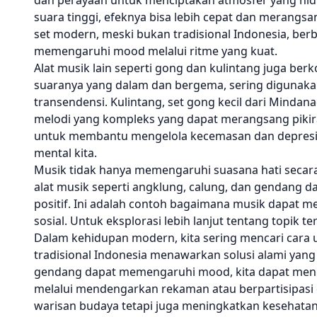
dan perayaan untuk menciptakan atmosfer yang hidu
suara tinggi, efeknya bisa lebih cepat dan merang
set modern, meski bukan tradisional Indonesia, b
memengaruhi mood melalui ritme yang kuat.
Alat musik lain seperti gong dan kulintang juga be
suaranya yang dalam dan bergema, sering digunak
transendensi. Kulintang, set gong kecil dari Mind
melodi yang kompleks yang dapat merangsang pikira
untuk membantu mengelola kecemasan dan depresi
mental kita.
Musik tidak hanya memengaruhi suasana hati secara 
alat musik seperti angklung, calung, dan gendang
positif. Ini adalah contoh bagaimana musik dapat 
sosial. Untuk eksplorasi lebih lanjut tentang topik te
Dalam kehidupan modern, kita sering mencari cara 
tradisional Indonesia menawarkan solusi alami ya
gendang dapat memengaruhi mood, kita dapat mengin
melalui mendengarkan rekaman atau berpartisipasi 
warisan budaya tetapi juga meningkatkan kesehatan 