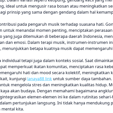
p. Dalam variasi seperti ketipung, gendang kecil yang me
sang, ideal untuk mengusir rasa bosan atau meningkatkan 
erbagi prinsip yang sama dengan gendang dalam hal kemam
rkontribusi pada pengaruh musik terhadap suasana hati. Go
an untuk menandai momen penting, menciptakan perasaan
anao yang juga ditemukan di beberapa daerah Indonesia, m
n dan emosi. Dalam terapi musik, instrumen-instrumen in
, menunjukkan betapa kuatnya musik dapat memengaruhi 
individual tetapi juga dalam konteks sosial. Saat dimaink
 dapat memperkuat ikatan komunitas, menciptakan rasa ke
memengaruhi hati dan mood secara kolektif, meningkatkan 
rkait, kunjungi
lanaya88 link
untuk sumber daya tambahan.
untuk mengelola stres dan meningkatkan kualitas hidup. M
ng kaya akan budaya. Dengan memahami bagaimana angklun
tegrasikan elemen-elemen ini ke dalam rutinitas sehari-
dalam pertunjukan langsung. Ini tidak hanya mendukung p
mental kita.