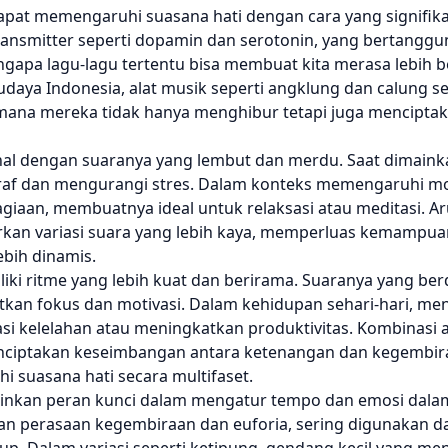
pat memengaruhi suasana hati dengan cara yang signifikan
ansmitter seperti dopamin dan serotonin, yang bertanggu
ngapa lagu-lagu tertentu bisa membuat kita merasa lebih 
aya Indonesia, alat musik seperti angklung dan calung se
 mana mereka tidak hanya menghibur tetapi juga mencipta
enal dengan suaranya yang lembut dan merdu. Saat dimaink
af dan mengurangi stres. Dalam konteks memengaruhi m
giaan, membuatnya ideal untuk relaksasi atau meditasi. A
an variasi suara yang lebih kaya, memperluas kemampua
bih dinamis.
liki ritme yang lebih kuat dan berirama. Suaranya yang be
an fokus dan motivasi. Dalam kehidupan sehari-hari, m
asi kelelahan atau meningkatkan produktivitas. Kombinasi
enciptakan keseimbangan antara ketenangan dan kegembir
suasana hati secara multifaset.
ainkan peran kunci dalam mengatur tempo dan emosi dala
 perasaan kegembiraan dan euforia, sering digunakan da