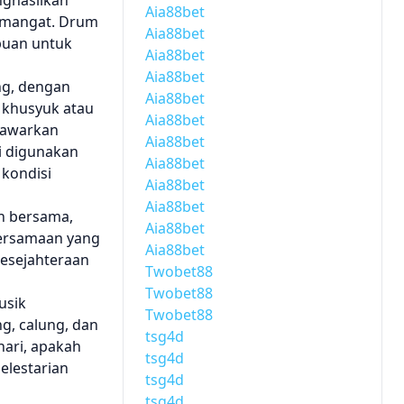
nghasilkan
Aia88bet
semangat. Drum
Aia88bet
puan untuk
Aia88bet
Aia88bet
ng, dengan
Aia88bet
 khusyuk atau
Aia88bet
enawarkan
Aia88bet
i digunakan
Aia88bet
kondisi
Aia88bet
Aia88bet
an bersama,
Aia88bet
bersamaan yang
Aia88bet
kesejahteraan
Twobet88
Twobet88
usik
Twobet88
g, calung, dan
tsg4d
hari, apakah
tsg4d
elestarian
tsg4d
tsg4d