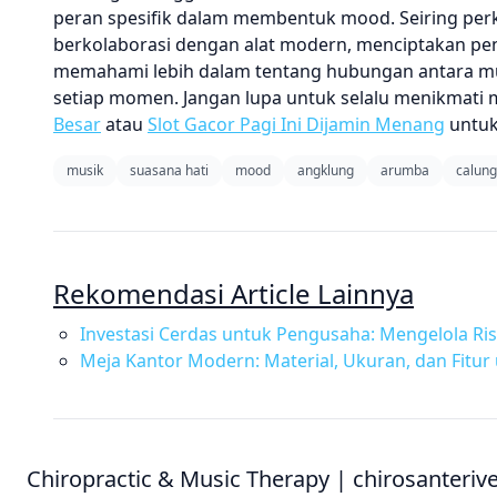
peran spesifik dalam membentuk mood. Seiring per
berkolaborasi dengan alat modern, menciptakan pe
memahami lebih dalam tentang hubungan antara mus
setiap momen. Jangan lupa untuk selalu menikmati m
Besar
atau
Slot Gacor Pagi Ini Dijamin Menang
untuk
musik
suasana hati
mood
angklung
arumba
calung
Rekomendasi Article Lainnya
Investasi Cerdas untuk Pengusaha: Mengelola Ris
Meja Kantor Modern: Material, Ukuran, dan Fitur
Chiropractic & Music Therapy | chirosanteriv