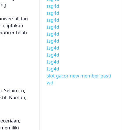
ing
tsg4d
tsg4d
universal dan
tsg4d
menciptakan
tsg4d
mporer telah
tsg4d
tsg4d
tsg4d
tsg4d
tsg4d
tsg4d
slot gacor new member pasti
wd
Selain itu,
ktif. Namun,
eceriaan,
 memiliki