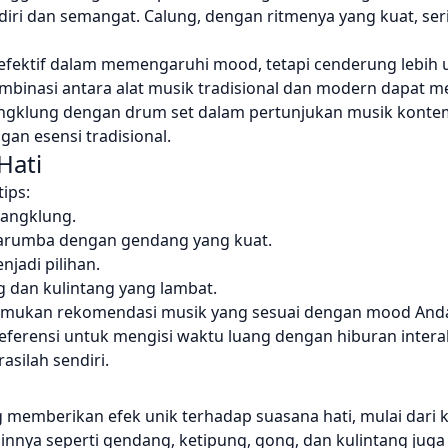
iri dan semangat. Calung, dengan ritmenya yang kuat, ser
ga efektif dalam memengaruhi mood, tetapi cenderung lebih 
kombinasi antara alat musik tradisional dan modern dapat 
ngklung dengan drum set dalam pertunjukan musik konte
an esensi tradisional.
Hati
ips:
 angklung.
h arumba dengan gendang yang kuat.
njadi pilihan.
g dan kulintang yang lambat.
ukan rekomendasi musik yang sesuai dengan mood Anda. 
eferensi untuk mengisi waktu luang dengan hiburan intera
asilah sendiri.
memberikan efek unik terhadap suasana hati, mulai dari k
ainnya seperti gendang, ketipung, gong, dan kulintang juga