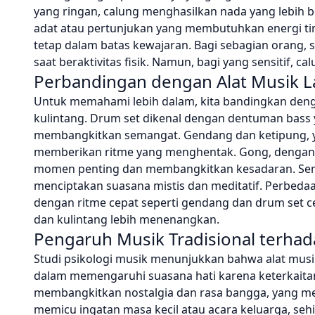
yang ringan, calung menghasilkan nada yang lebih 
adat atau pertunjukan yang membutuhkan energi tin
tetap dalam batas kewajaran. Bagi sebagian orang,
saat beraktivitas fisik. Namun, bagi yang sensitif, 
Perbandingan dengan Alat Musik L
Untuk memahami lebih dalam, kita bandingkan dengan
kulintang. Drum set dikenal dengan dentuman bass 
membangkitkan semangat. Gendang dan ketipung, ya
memberikan ritme yang menghentak. Gong, dengan 
momen penting dan membangkitkan kesadaran. Seme
menciptakan suasana mistis dan meditatif. Perbedaa
dengan ritme cepat seperti gendang dan drum set 
dan kulintang lebih menenangkan.
Pengaruh Musik Tradisional terha
Studi psikologi musik menunjukkan bahwa alat musik
dalam memengaruhi suasana hati karena keterkaitan
membangkitkan nostalgia dan rasa bangga, yang me
memicu ingatan masa kecil atau acara keluarga, s